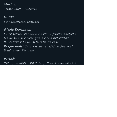
Nombre:
AMAYA LOPEZ JIMENEZ
CURP
:
LOJA870916MTLPMM01
Oferta Formativa:
LA PRACTICA PEDAGOGICA EN LA NUEVA ESCUELA
MEXICANA: UN ENFOQUE EN LOS DERECHOS
HUMANOS Y LA IGUALDAD DE GENERO
Responsable
: Universidad Pedagógica Nacional,
Unidad 291 Tlaxcala
Periodo:
DEL 23 DE SEPTIEMBRE AL 4 DE OCTUBRE DE 2024
Duración:
40 horas.
Modalidad:
Presencial
Folio:
PRANEM/24-062
www.upn291.edu.mx
Av. Ajusco No. 100, Tlatempan, Apetatitlan, Tlax.