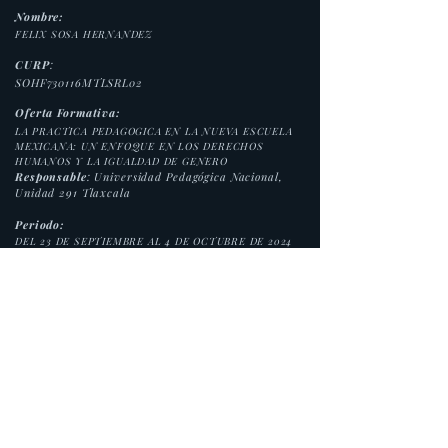
Nombre:
FELIX SOSA HERNANDEZ
CURP
:
SOHF730116MTLSRL02
Oferta Formativa:
LA PRACTICA PEDAGOGICA EN LA NUEVA ESCUELA
MEXICANA: UN ENFOQUE EN LOS DERECHOS
HUMANOS Y LA IGUALDAD DE GENERO
Responsable
: Universidad Pedagógica Nacional,
Unidad 291 Tlaxcala
Periodo:
DEL 23 DE SEPTIEMBRE AL 4 DE OCTUBRE DE 2024
Duración:
40 horas.
Modalidad:
Presencial
Folio:
PRANEM/24-069
www.upn291.edu.mx
Av. Ajusco No. 100, Tlatempan, Apetatitlan, Tlax.