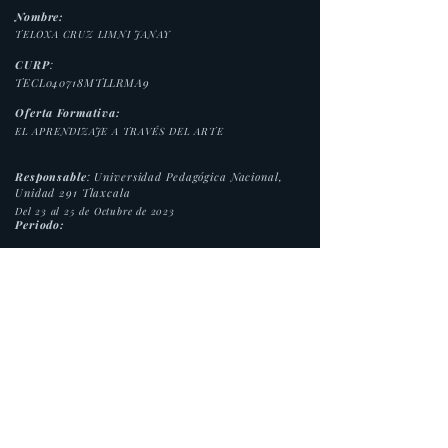
Nombre:
TELOXA CRUZ LIMNI JANAY
CURP
:
TECL040718MTLLRMA9
Oferta Formativa:
EL APRENDIZAJE A TRAVÉS DEL ARTE
Responsable
: Universidad Pedagógica Nacional,
Unidad 291 Tlaxcala
Del 23 al 25 de Octubre de 2023
Periodo:
Duración:
40 horas.
Modalidad:
Presencial
Folio:
TERE019
www.upn291.edu.mx
Av. Ajusco No. 100, Tlatempan, Apetatitlan, Tlax.