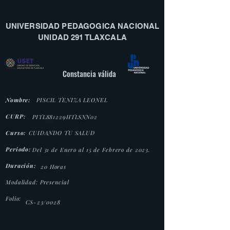
UNIVERSIDAD PEDAGOGICA NACIONAL
UNIDAD 291 TLAXCALA
Constancia válida
Nombre:
PISCIL TENIZA LEONEL
CURP:
PITL881229HTLSNN02
Curso:
CUIDANDO TU SALUD
Periodo:
Del 31 de Enero al 15 de Febrero de 2023.
Duración:
20 Horas
Modalidad: Presencial
Folio:
CS-23/0028