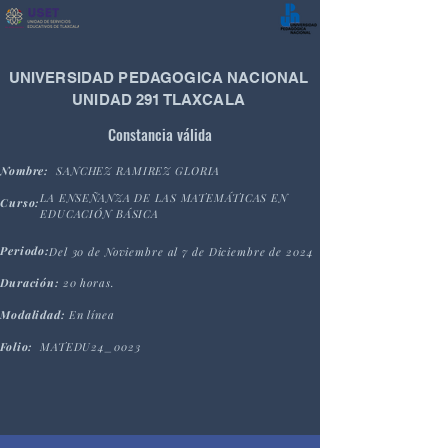
UNIVERSIDAD PEDAGOGICA NACIONAL
UNIDAD 291 TLAXCALA
Constancia válida
Nombre:
SANCHEZ RAMIREZ GLORIA
LA ENSEÑANZA DE LAS MATEMÁTICAS EN
Curso:
EDUCACIÓN BÁSICA
Periodo:
Del 30 de Noviembre al 7 de Diciembre de 2024
Duración:
20 horas.
Modalidad:
En línea
Folio:
MATEDU24_0023