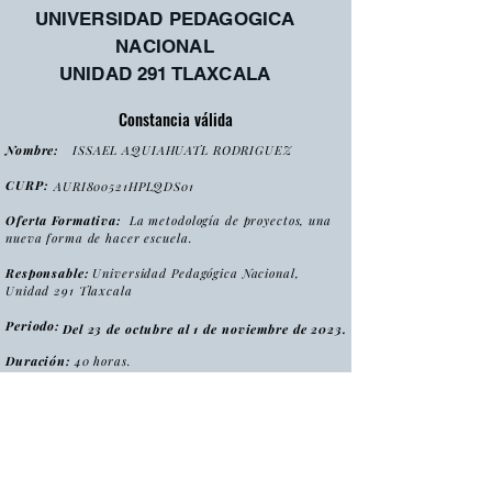
UNIVERSIDAD PEDAGOGICA
NACIONAL
UNIDAD 291 TLAXCALA
Constancia válida
Nombre:
ISSAEL AQUIAHUATL RODRIGUEZ
CURP:
AURI800521HPLQDS01
Oferta Formativa:
La metodología de proyectos, una
nueva forma de hacer escuela.
Responsable:
Universidad Pedagógica Nacional,
Unidad 291 Tlaxcala
Periodo:
Del 23 de octubre al 1 de noviembre de 2023.
Duración:
40 horas.
:
Tipo
Curso
Modalidad
:
Presencial
Folio:
MPNFHE2023/CONS0055