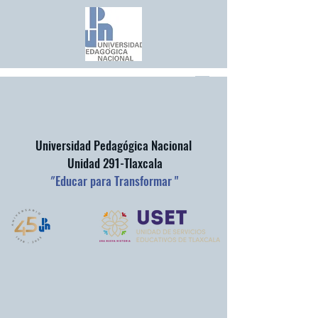
Universidad Pedagógica Nacional
Unidad 291-Tlaxcala
"
Educar para Transformar "