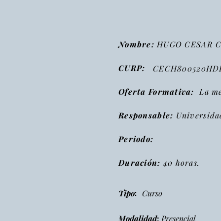
Nombre:
HUGO CESAR 
CURP:
CECH800520HD
Oferta Formativa:
La met
Responsable:
Universida
Periodo:
Duración:
40 horas.
:
Tipo
Curso
Modalidad
:
Presencial