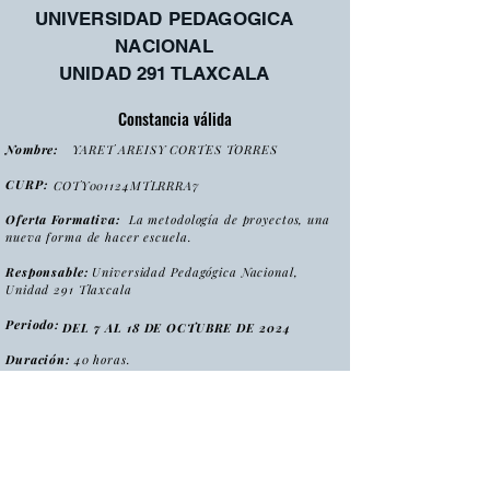
UNIVERSIDAD PEDAGOGICA
NACIONAL
UNIDAD 291 TLAXCALA
Constancia válida
Nombre:
YARET AREISY CORTES TORRES
CURP:
COTY001124MTLRRRA7
Oferta Formativa:
La metodología de proyectos, una
nueva forma de hacer escuela.
Responsable:
Universidad Pedagógica Nacional,
Unidad 291 Tlaxcala
Periodo:
DEL 7 AL 18 DE OCTUBRE DE 2024
Duración:
40 horas.
:
Tipo
Curso
Modalidad
:
Presencial
Folio:
MPNFHE2024/CONS0022