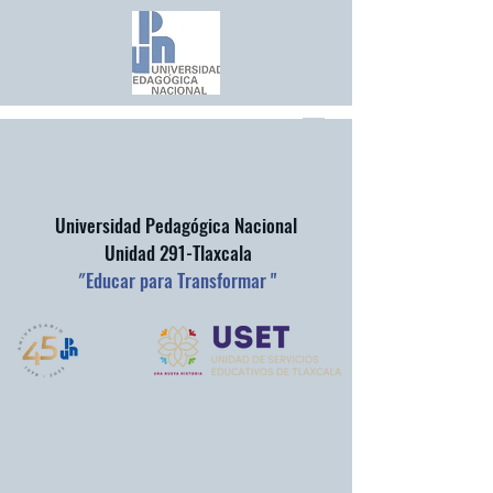
Universidad Pedagógica Nacional
Unidad 291-Tlaxcala
"
Educar para Transformar "