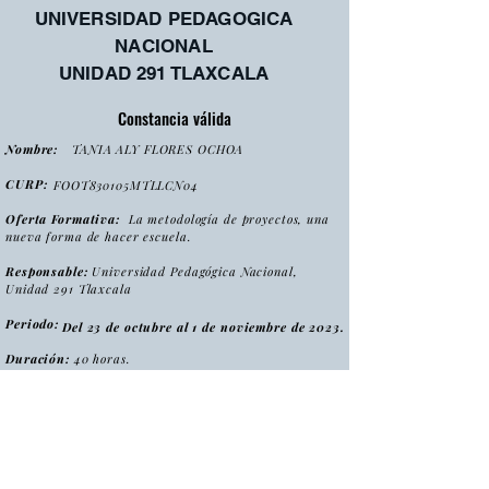
UNIVERSIDAD PEDAGOGICA
NACIONAL
UNIDAD 291 TLAXCALA
Constancia válida
Nombre:
TANIA ALY FLORES OCHOA
CURP:
FOOT830105MTLLCN04
Oferta Formativa:
La metodología de proyectos, una
nueva forma de hacer escuela.
Responsable:
Universidad Pedagógica Nacional,
Unidad 291 Tlaxcala
Periodo:
Del 23 de octubre al 1 de noviembre de 2023.
Duración:
40 horas.
:
Tipo
Curso
Modalidad
:
Presencial
Folio:
MPNFHE2023/CONS0101