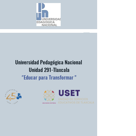
Universidad Pedagógica Nacional
Unidad 291-Tlaxcala
"
Educar para Transformar "