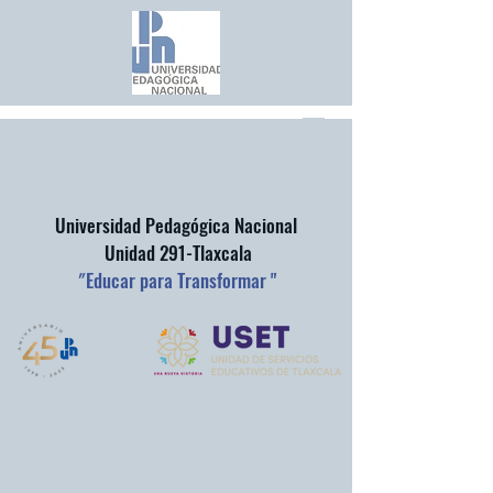
Universidad Pedagógica Nacional
Unidad 291-Tlaxcala
"
Educar para Transformar "