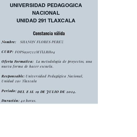
UNIVERSIDAD PEDAGOGICA
NACIONAL
UNIDAD 291 TLAXCALA
Constancia válida
Nombre:
SHANON FLORES PEREZ
CURP:
FOPS930722MTLLRH04
Oferta Formativa:
La metodología de proyectos, una
nueva forma de hacer escuela.
Responsable:
Universidad Pedagógica Nacional,
Unidad 291 Tlaxcala
Periodo:
DEL 8 AL 19 DE JULIO DE 2024.
Duración:
40 horas.
:
Tipo
Curso
Modalidad
:
Presencial
Folio:
MPNFHE2024/CONS0009