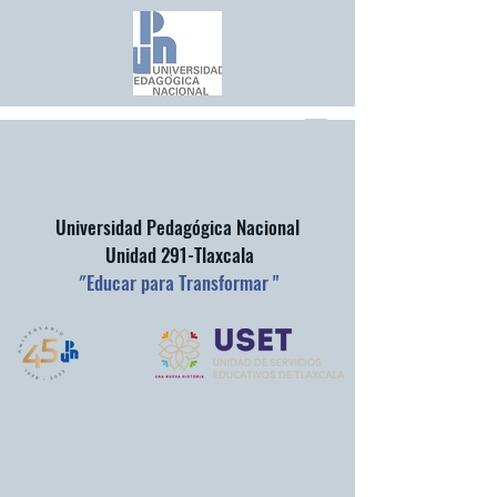
Universidad Pedagógica Nacional
Unidad 291-Tlaxcala
"
Educar para Transformar "