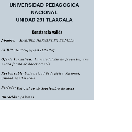
UNIVERSIDAD PEDAGOGICA
NACIONAL
UNIDAD 291 TLAXCALA
Constancia válida
Nombre:
MARIBEL HERNANDEZ BONILLA
CURP:
HEBM640415MTLRNR07
Oferta Formativa:
La metodología de proyectos, una
nueva forma de hacer escuela.
Responsable:
Universidad Pedagógica Nacional,
Unidad 291 Tlaxcala
Periodo:
Del 9 al 20 de Septiembre de 2024
Duración:
40 horas.
:
Tipo
Curso
Modalidad
:
Presencial
Folio:
MPNFHE2024/CONS0075