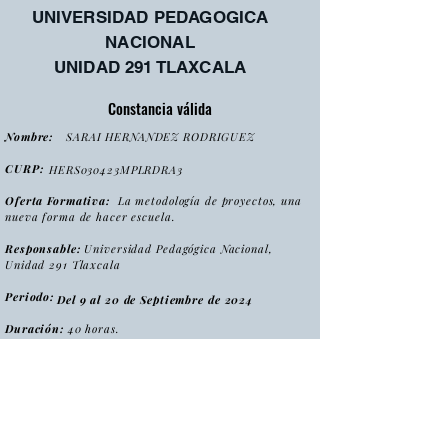
UNIVERSIDAD PEDAGOGICA
NACIONAL
UNIDAD 291 TLAXCALA
Constancia válida
Nombre:
SARAI HERNANDEZ RODRIGUEZ
CURP:
HERS030423MPLRDRA3
Oferta Formativa:
La metodología de proyectos, una
nueva forma de hacer escuela.
Responsable:
Universidad Pedagógica Nacional,
Unidad 291 Tlaxcala
Periodo:
Del 9 al 20 de Septiembre de 2024
Duración:
40 horas.
:
Tipo
Curso
Modalidad
:
Presencial
Folio:
MPNFHE2024/CONS0093