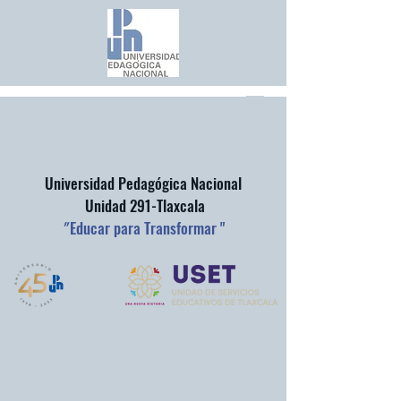
Universidad Pedagógica Nacional
Unidad 291-Tlaxcala
"
Educar para Transformar "