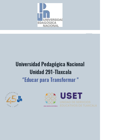
Universidad Pedagógica Nacional
Unidad 291-Tlaxcala
"
Educar para Transformar "