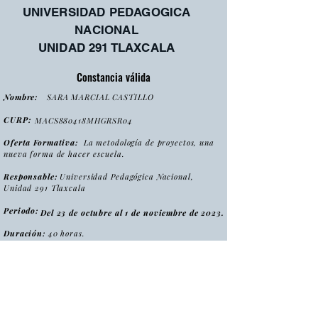
UNIVERSIDAD PEDAGOGICA
NACIONAL
UNIDAD 291 TLAXCALA
Constancia válida
Nombre:
SARA MARCIAL CASTILLO
CURP:
MACS880418MHGRSR04
Oferta Formativa:
La metodología de proyectos, una
nueva forma de hacer escuela.
Responsable:
Universidad Pedagógica Nacional,
Unidad 291 Tlaxcala
Periodo:
Del 23 de octubre al 1 de noviembre de 2023.
Duración:
40 horas.
:
Tipo
Curso
Modalidad
:
Presencial
Folio:
MPNFHE2023/CONS0096