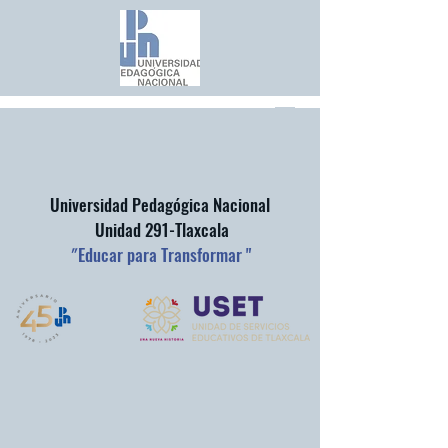
Universidad Pedagógica Nacional
Unidad 291-Tlaxcala
"
Educar para Transformar "