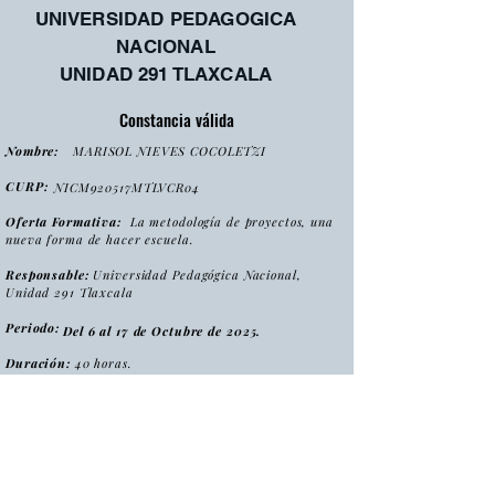
UNIVERSIDAD PEDAGOGICA
NACIONAL
UNIDAD 291 TLAXCALA
Constancia válida
Nombre:
MARISOL NIEVES COCOLETZI
CURP:
NICM920517MTLVCR04
Oferta Formativa:
La metodología de proyectos, una
nueva forma de hacer escuela.
Responsable:
Universidad Pedagógica Nacional,
Unidad 291 Tlaxcala
Periodo:
Del 6 al 17 de Octubre de 2025.
Duración:
40 horas.
:
Tipo
Curso
Modalidad
:
Presencial
Folio:
MPNFHE2025_CONS0009