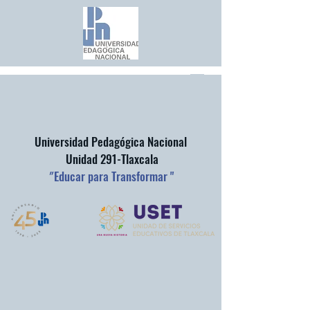
Universidad Pedagógica Nacional
Unidad 291-Tlaxcala
"
Educar para Transformar "