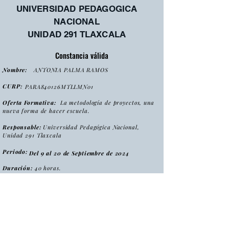
UNIVERSIDAD PEDAGOGICA
NACIONAL
UNIDAD 291 TLAXCALA
Constancia válida
Nombre:
ANTONIA PALMA RAMOS
CURP:
PARA840126MTLLMN01
Oferta Formativa:
La metodología de proyectos, una
nueva forma de hacer escuela.
Responsable:
Universidad Pedagógica Nacional,
Unidad 291 Tlaxcala
Periodo:
Del 9 al 20 de Septiembre de 2024
Duración:
40 horas.
:
Tipo
Curso
Modalidad
:
Presencial
Folio:
MPNFHE2024/CONS0051