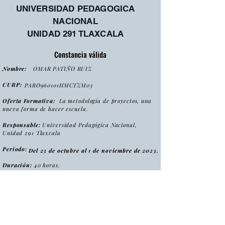
UNIVERSIDAD PEDAGOGICA
NACIONAL
UNIDAD 291 TLAXCALA
Constancia válida
Nombre:
OMAR PATIÑO RUIZ
CURP:
PARO960101HMCTZM03
Oferta Formativa:
La metodología de proyectos, una
nueva forma de hacer escuela.
Responsable:
Universidad Pedagógica Nacional,
Unidad 291 Tlaxcala
Periodo:
Del 23 de octubre al 1 de noviembre de 2023.
Duración:
40 horas.
:
Tipo
Curso
Modalidad
:
Presencial
Folio:
MPNFHE2023/CONS0075