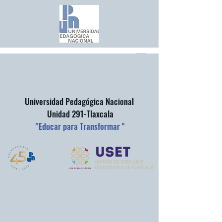
Universidad Pedagógica Nacional
Unidad 291-Tlaxcala
"
Educar para Transformar "