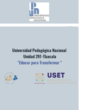
Universidad Pedagógica Nacional
Unidad 291-Tlaxcala
"
Educar para Transformar "