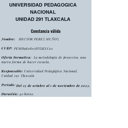
UNIVERSIDAD PEDAGOGICA
NACIONAL
UNIDAD 291 TLAXCALA
Constancia válida
Nombre:
HECTOR PEREZ MUÑOZ
CURP:
PEMH980807HTLRXC02
Oferta Formativa:
La metodología de proyectos, una
nueva forma de hacer escuela.
Responsable:
Universidad Pedagógica Nacional,
Unidad 291 Tlaxcala
Periodo:
Del 23 de octubre al 1 de noviembre de 2023.
Duración:
40 horas.
:
Tipo
Curso
Modalidad
:
Presencial
Folio:
MPNFHE2023/CONS0053