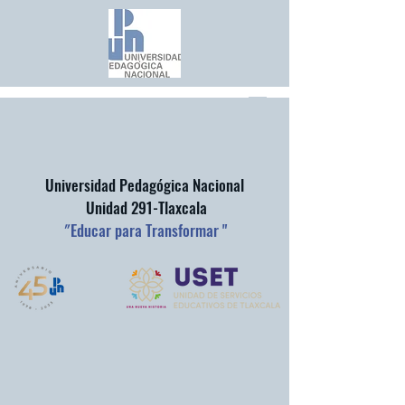
Universidad Pedagógica Nacional
Unidad 291-Tlaxcala
"
Educar para Transformar "