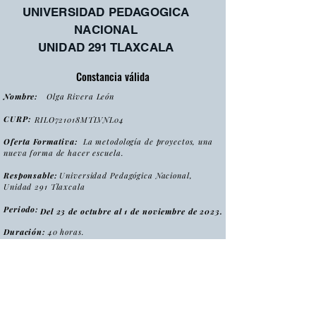
UNIVERSIDAD PEDAGOGICA
NACIONAL
UNIDAD 291 TLAXCALA
Constancia válida
Nombre:
Olga Rivera León
CURP:
RILO721018MTLVNL04
Oferta Formativa:
La metodología de proyectos, una
nueva forma de hacer escuela.
Responsable:
Universidad Pedagógica Nacional,
Unidad 291 Tlaxcala
Periodo:
Del 23 de octubre al 1 de noviembre de 2023.
Duración:
40 horas.
:
Tipo
Curso
Modalidad
:
Presencial
Folio:
MPNFHE2023/CONS0028