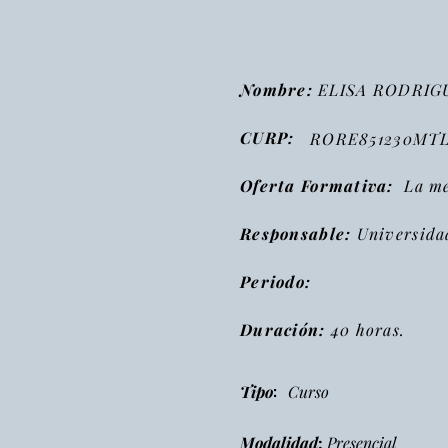
Nombre:
ELISA RODRIG
CURP:
RORE851230MT
Oferta Formativa:
La met
Responsable:
Universida
Periodo:
Duración:
40 horas.
:
Tipo
Curso
Modalidad
:
Presencial