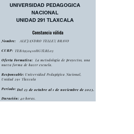
UNIVERSIDAD PEDAGOGICA
NACIONAL
UNIDAD 291 TLAXCALA
Constancia válida
Nombre:
ALEJANDRO TELLEZ BRAVO
CURP:
TEBA950410HGTLRL03
Oferta Formativa:
La metodología de proyectos, una
nueva forma de hacer escuela.
Responsable:
Universidad Pedagógica Nacional,
Unidad 291 Tlaxcala
Periodo:
Del 23 de octubre al 1 de noviembre de 2023.
Duración:
40 horas.
:
Tipo
Curso
Modalidad
:
Presencial
Folio:
MPNFHE2023/CONS0036