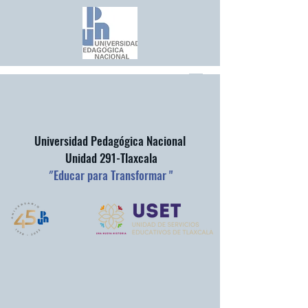
Universidad Pedagógica Nacional
Unidad 291-Tlaxcala
"
Educar para Transformar "