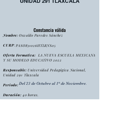
UNIDAD 291 TLAXCALA
Constancia válida
Nombre:
Oswaldo Paredes Sánchez
CURP
:
PASO831026HTLRNS05
Oferta Formativa:
LA NUEVA ESCUELA MEXICANA
Y SU MODELO EDUCATIVO 2022
Responsable:
Universidad Pedagógica Nacional,
Unidad 291 Tlaxcala
Del 23 de Octubre al 1° de Noviembre.
Periodo:
Duración:
40 horas.
:
Tipo
Curso
Modalidad
:
Presencial
Folio:
NEME2022/2023/CONS0016