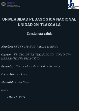
UNIVERSIDAD PEDAGOGICA NACIONAL
UNIDAD 291 TLAXCALA
Constancia válida
Nombre:
REYES MUÑOZ PAOLA KARINA
Curso:
EL USO DE LA TECNOLOGÍA COMO UNA
HERRAMIENTA DIDÁCTICA
Del 23 al 29 de Octubre de 2023.
Periodo:
Duración:
20 horas.
Modalidad:
En línea
Folio:
TICS23_0072