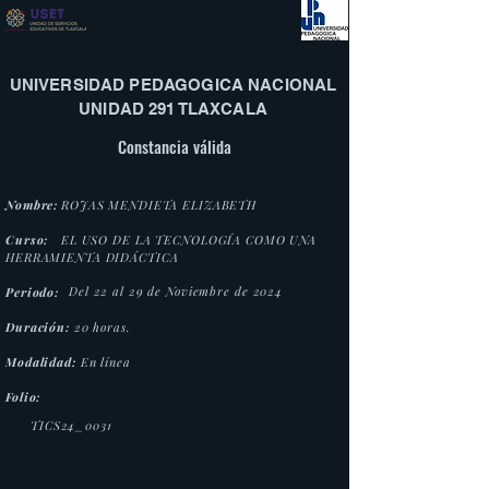
UNIVERSIDAD PEDAGOGICA NACIONAL
UNIDAD 291 TLAXCALA
Constancia válida
Nombre:
ROJAS MENDIETA ELIZABETH
Curso:
EL USO DE LA TECNOLOGÍA COMO UNA
HERRAMIENTA DIDÁCTICA
Del 22 al 29 de Noviembre de 2024
Periodo:
Duración:
20 horas.
Modalidad:
En línea
Folio:
TICS24_0031