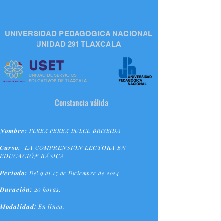
UNIVERSIDAD PEDAGOGICA NACIONAL
UNIDAD 291 TLAXCALA
Constancia válida
Nombre:
PEREZ PEREZ DULCE BRISEIDA
Curso:
LA COMPRENSIÓN LECTORA EN
EDUCACIÓN BÁSICA
Periodo:
Del 9 al 15 de Diciembre de 2024
Duración:
20 horas.
Modalidad:
En línea.