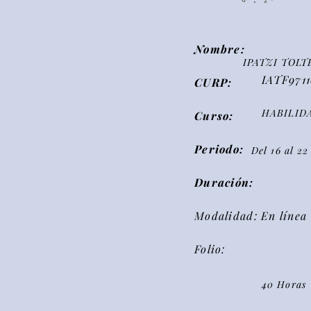
Nombre:
IPATZI TOL
IATF971
CURP:
HABILID
Curso:
Periodo:
Del 16 al 2
Duración:
Modalidad: En línea
Folio:
40 Horas