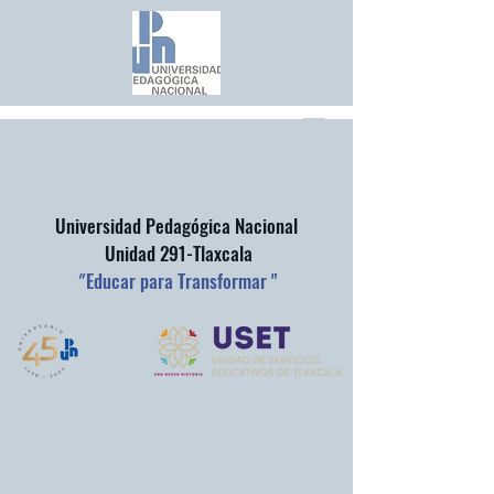
Universidad Pedagógica Nacional
Unidad 291-Tlaxcala
"
Educar para Transformar "