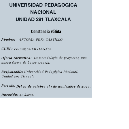
UNIVERSIDAD PEDAGOGICA
NACIONAL
UNIDAD 291 TLAXCALA
Constancia válida
Nombre:
ANTONIA PEÑA CASTILLO
CURP:
PECA890117MTLXSN02
Oferta Formativa:
La metodología de proyectos, una
nueva forma de hacer escuela.
Responsable:
Universidad Pedagógica Nacional,
Unidad 291 Tlaxcala
Periodo:
Del 23 de octubre al 1 de noviembre de 2023.
Duración:
40 horas.
:
Tipo
Curso
Modalidad
:
Presencial
Folio:
MPNFHE2023/CONS0040