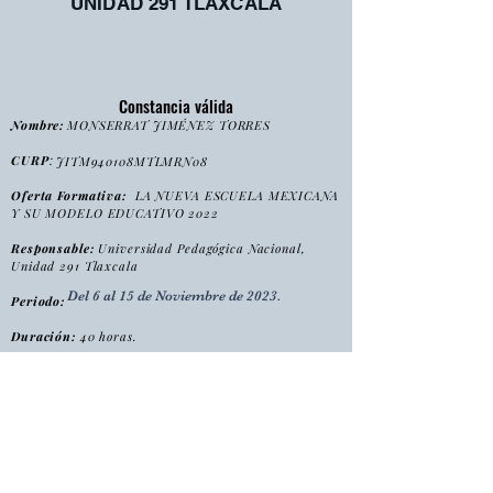
UNIDAD 291 TLAXCALA
Constancia válida
Nombre:
MONSERRAT JIMÉNEZ TORRES
CURP
:
JITM940108MTLMRN08
Oferta Formativa:
LA NUEVA ESCUELA MEXICANA
Y SU MODELO EDUCATIVO 2022
Responsable:
Universidad Pedagógica Nacional,
Unidad 291 Tlaxcala
Del 6 al 15 de Noviembre de 2023.
Periodo:
Duración:
40 horas.
:
Tipo
Curso
Modalidad
:
Presencial
Folio:
NEME2022/2023/CONS0084