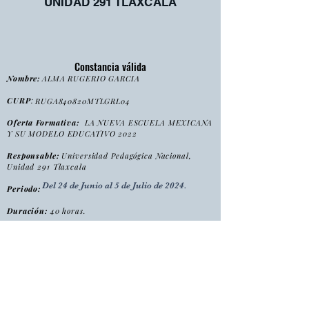
UNIDAD 291 TLAXCALA
Constancia válida
Nombre:
ALMA RUGERIO GARCIA
CURP
:
RUGA840820MTLGRL04
Oferta Formativa:
LA NUEVA ESCUELA MEXICANA
Y SU MODELO EDUCATIVO 2022
Responsable:
Universidad Pedagógica Nacional,
Unidad 291 Tlaxcala
Del 24 de Junio al 5 de Julio de 2024.
Periodo:
Duración:
40 horas.
:
Tipo
Curso
Modalidad
:
Presencial
Folio:
NEME2022/2024/CONS0008